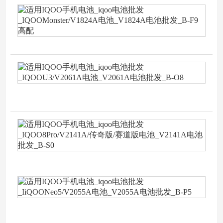
_IQO
池
发
适
￥IQOO
号
电
_iqoo
_B-
用
池
手
传
B-
电
Q1
IQOO
_V21
机
电
池
奇
T9
手
电
批
型
池
机
版/
池
发
电
批
号：
型
赛
_IQO
池
发
适
￥IQOO
号
传
道
_iqoo
_B-
用
奇
手
B-
电
版
U6
IQOO
版/
机
电
池
F9
手
赛
批
型
池
机
高
道
发
电
版
号：
型
配
_IQO
池
电
适
￥IQO
号
电
_iqoo
池
用
池
手
B-
电
_IQ9
IQOO
_V18
机
电
池
电
O8
手
电
批
池
型
池
机
池
发
批
电
批
号：
型
_IQO
发
池
发
适
￥IQOO
号
电
_B-
_iqoo
_B-
用
池
手
T9
传
B-
电
F9
IQOO
_V20
机
电
池
高
奇
S0
手
电
批
配
型
池
机
版/
池
发