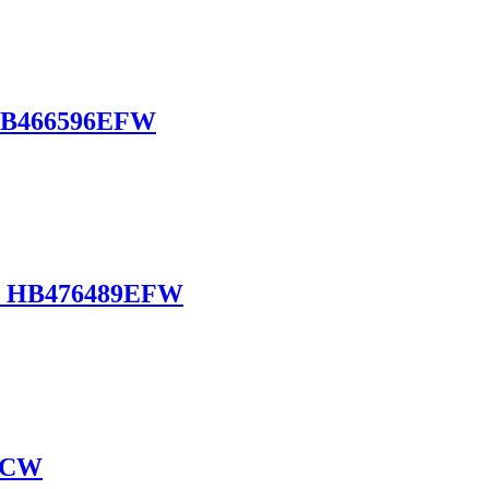
66596EFW
B476489EFW
ECW