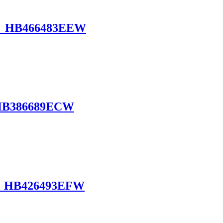
B466483EEW
386689ECW
B426493EFW