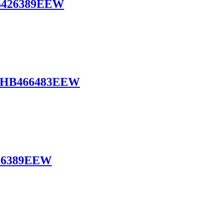
26389EEW
466483EEW
389EEW