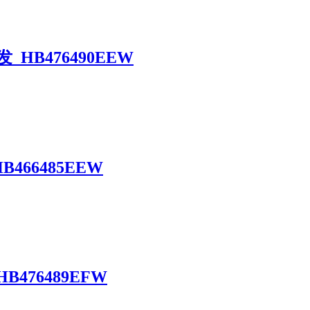
HB476490EEW
466485EEW
476489EFW